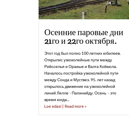
Осенние паровые дни
21го и 22го октября.
Этот год был полно 100 летних юбилеев.
Открылис узкоколейные пути между
Рийсселья и Ораиые и Валга Койкюла.
Началось постройка узкоколейной пути
между Сонда и Муствеэ. 95. лет назад
открылось движение на узкоколейной
линий Лелле - Папинийду. Осень - это
время когда...
Loe edasi | Read more »