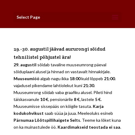
Select Page
29.-30. augustil jäävad aururongi sõidud
tehnilistel põhjustel ära!
29. augustil
sõidab tavaline muuseumrong päeval
sõiduplaani alusel ja hinnad on vastavalt hinnakirjale.
Muuseumiöö
algab nagu ikka
18:00
kuid lõppeb
21:00
.
vajadusel pikendame lahtiolekut kuni
21:30
.
Muuseumrong sõidab vaba graafiku alusel. Pileti hind
täiskasvanule
10 €
, pensionärile
8 €,
lastele
5 €.
Muuseumisse sissepääs on kõigile tasuta.
Karja
kodukohvikust
saab süüa ja juua. Meeleoluks esineb
Pärnumaa Lõõtspillihaigete Selts
. Teeme ka lõket kuna
on ka muinastulede öö.
Kaardimakseid teostada ei saa
.