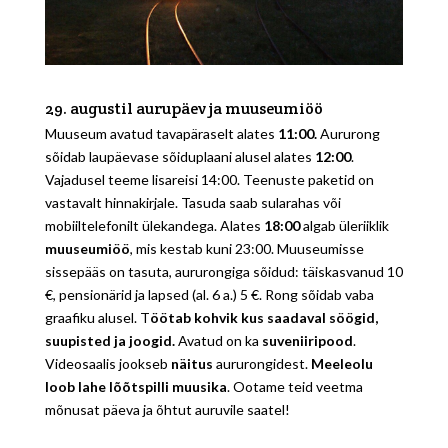
29. augustil aurupäev ja muuseumiöö
Muuseum avatud tavapäraselt alates
11:00.
Aururong
sõidab laupäevase sõiduplaani alusel alates
12:00
.
Vajadusel teeme lisareisi 14:00. Teenuste paketid on
vastavalt hinnakirjale. Tasuda saab sularahas või
mobiiltelefonilt ülekandega. Alates
18:00
algab üleriiklik
muuseumiöö
, mis kestab kuni 23:00. Muuseumisse
sissepääs on tasuta, aururongiga sõidud: täiskasvanud 10
€, pensionärid ja lapsed (al. 6 a.) 5 €. Rong sõidab vaba
graafiku alusel. T
öötab kohvik kus saadaval söögid,
suupisted ja joogid.
Avatud on ka
suveniiripood
.
Videosaalis jookseb
näitus
aururongidest.
Meeleolu
loob lahe lõõtspilli muusika
. Ootame teid veetma
mõnusat päeva ja õhtut auruvile saatel!