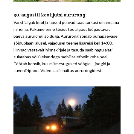
30. augustil koolijütsi aururong
Varsti algab kool ja lapsed peavad taas tarkusi omandama
minema. Pakume enne tõsist töö algust lõõgastavat
päeva aururongi sõiduga. Aururong sõidab pühapäevase
sõiduplaani alusel, vajadusel teeme lisareisi kell 14:00.
Hinnad vastavalt hinnakirjale ja tasuda saab nagu alati
sularahas või ülekandega mobiiltelefonilt koha peal.
Töötab kohvik, kus mitmesugused söögid – joogid ja
suveniiripood. Videosaalis näitus aururongidest.