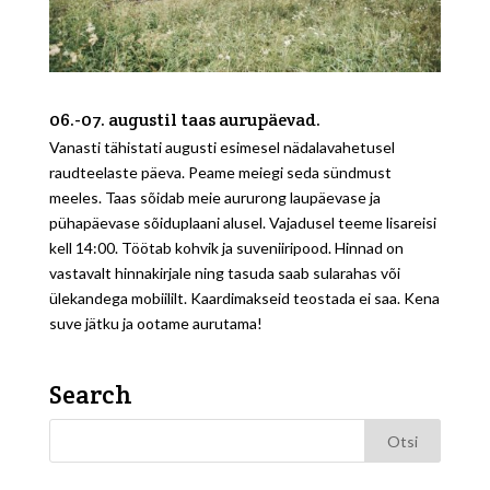
06.-07. augustil taas aurupäevad.
Vanasti tähistati augusti esimesel nädalavahetusel
raudteelaste päeva. Peame meiegi seda sündmust
meeles. Taas sõidab meie aururong laupäevase ja
pühapäevase sõiduplaani alusel. Vajadusel teeme lisareisi
kell 14:00. Töötab kohvik ja suveniiripood. Hinnad on
vastavalt hinnakirjale ning tasuda saab sularahas või
ülekandega mobiililt. Kaardimakseid teostada ei saa. Kena
suve jätku ja ootame aurutama!
Search