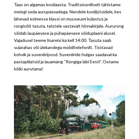
Taas on algamas kooliaasta. Traditsiooniliselt tähistame
meiegi seda aurupäevadega. Nendele koolijütsidele, kes
lähevad esimesse klassi on muuseumi külastus ja
rongisõit tasuta, teistele vastavalt hinnakirjale. Aururong
sõidab laupäevase ja pühapäevase sõiduplaani alusel.
Vajadusel teeme lisareisi ka kell 14:00. Tasuta saab
sularahas või ülekandega mobiiltelefonilt. Töötavad
kohvik ja suveniiripood. Suveniiride hulgas saadaval ka
pastapliiatsid ja lauamäng “Rongiga läbi Eesti”. Ootame
kõiki aurutama!