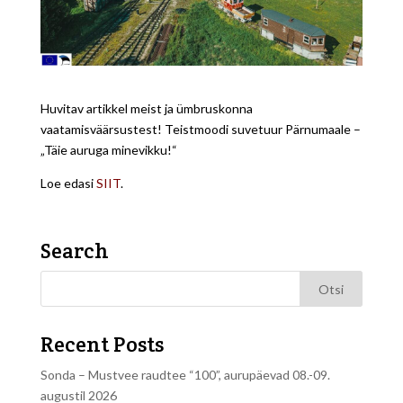
Huvitav artikkel meist ja ümbruskonna
vaatamisväärsustest! Teistmoodi suvetuur Pärnumaale –
„Täie auruga minevikku!“
Loe edasi
SIIT
.
Search
Recent Posts
Sonda – Mustvee raudtee “100”, aurupäevad 08.-09.
augustil 2026