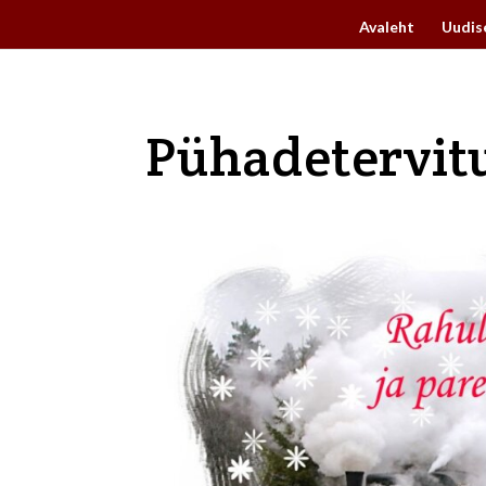
Avaleht
Uudis
Pühadetervit