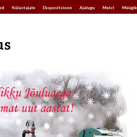
ed
Külastajale
Ekspositsioon
Ajalugu
Meist
Müügik
us