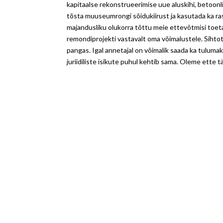
kapitaalse rekonstrueerimise uue aluskihi, betoonl
tõsta muuseumrongi sõidukiirust ja kasutada ka ra
majandusliku olukorra tõttu meie ettevõtmisi toe
remondiprojekti vastavalt oma võimalustele. Sihto
pangas. Igal annetajal on võimalik saada ka tulum
juriidiliste isikute puhul kehtib sama. Oleme ette 