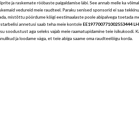
iiprite ja raskemate rööbaste paigaldamise läbi. See annab meile ka võima
skemaid vedureid meie raudteel. Paraku senised sponsorid ei saa tekkin
tada, mistõttu pöördume kõigi eestimaalaste poole abipalvega toetada m
tstarbelisi annetusi saab teha meie kontole
EE197700771002553444 L
aksu soodustust aga seleks vajab meie raamatupidamine teie isikukoodi. K
tänulikud ja loodame väga, et teie abiga saame oma raudteelõigu korda.