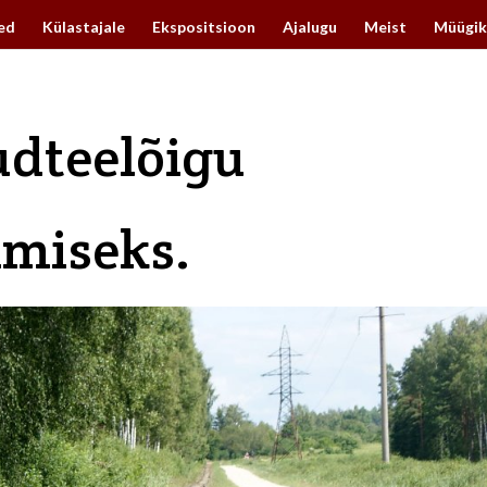
ed
Külastajale
Ekspositsioon
Ajalugu
Meist
Müügik
udteelõigu
imiseks.