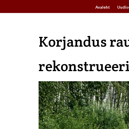
Avaleht
Uudis
Korjandus ra
rekonstrueer