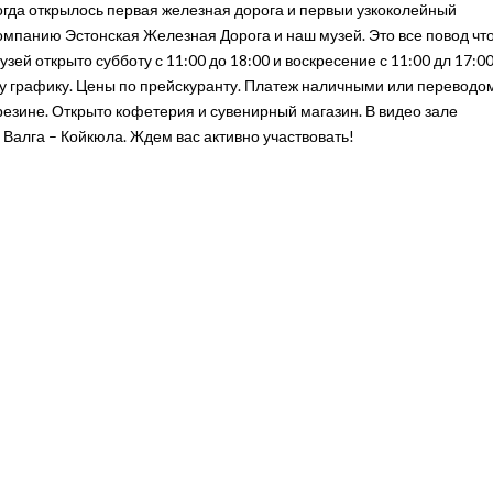
огда открылось первая железная дорога и первыи узкоколейный
омпанию Эстонская Железная Дорога и наш музей. Это все повод чт
ей открыто субботу с 11:00 до 18:00 и воскресение с 11:00 дл 17:00
у графику. Цены по прейскуранту. Платеж наличными или переводо
езине. Открыто кофетерия и сувенирный магазин. В видео зале
 Валга – Койкюла. Ждем вас активно участвовать!