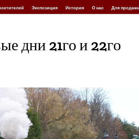
осетителей
Экспозиция
История
О нас
Для продаж
ые дни 21го и 22го