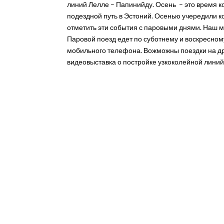
линий Лелле – Папинийду. Осень – это время к
подездной путь в Эстоний. Осенью учередили к
отметить эти события с паровыми днями. Наш муз
Паровой поезд едет по суботнему и воскресном
мобильного телефона. Вожможны поездки на др
видеовыставка о постройке узкоколейной линий