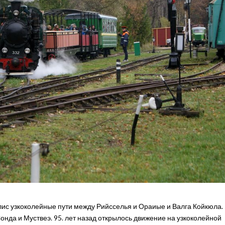
лис узкоколейные пути между Рийсселья и Ораиые и Валга Койкюла.
онда и Муствеэ. 95. лет назад открылось движение на узкоколейной