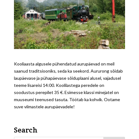
Kooliaasta algusele pühendatud aurupäevad on meil
saanud traditsiooniks, seda ka seekord. Aururong sõidab
laupäevase ja pühapäevase sõiduplaani alusel, vajadusel
teeme lisareisi 14:00. Koolilastega peredele on
soodustus perepilet 35 €. Esimesse klassi minejatel on
muuseumi teenused tasuta. Töötab ka kohvik. Ootame
suve viimastele aurupäevadele!
Search