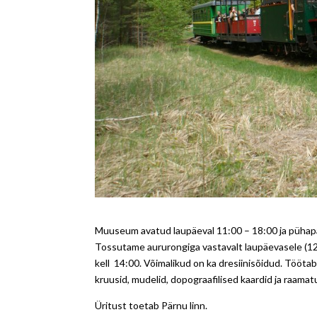
Muuseum avatud laupäeval 11:00 – 18:00 ja pühapä
Tossutame aururongiga vastavalt laupäevasele (12:
kell 14:00. Võimalikud on ka dresiinisõidud. Tööta
kruusid, mudelid, dopograafilised kaardid ja raama
Üritust toetab Pärnu linn.