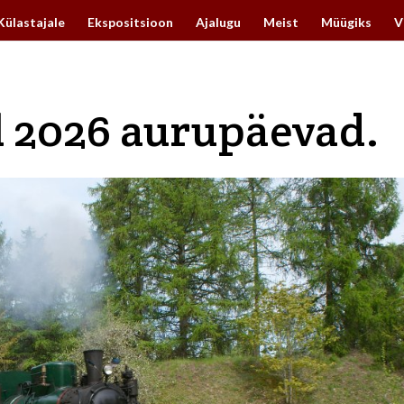
Külastajale
Ekspositsioon
Ajalugu
Meist
Müügiks
V
nil 2026 aurupäevad.