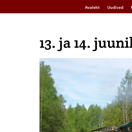
Avaleht
Uudised
13. ja 14. juu