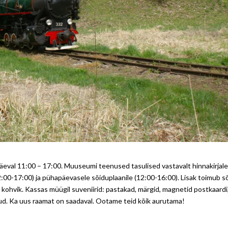
eval 11:00 – 17:00. Muuseumi teenused tasulised vastavalt hinnakirjale
00-17:00) ja pühapäevasele sõiduplaanile (12:00-16:00). Lisak toimub sõ
b kohvik. Kassas müügil suveniirid: pastakad, märgid, magnetid postkaardi
tud. Ka uus raamat on saadaval. Ootame teid kõik aurutama!